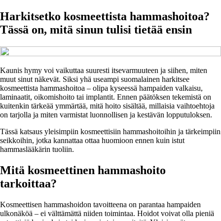
Harkitsetko kosmeettista hammashoitoa?
Tässä on, mitä sinun tulisi tietää ensin
Kaunis hymy voi vaikuttaa suuresti itsevarmuuteen ja siihen, miten
muut sinut näkevät. Siksi yhä useampi suomalainen harkitsee
kosmeettista hammashoitoa – olipa kyseessä hampaiden valkaisu,
laminaatit, oikomishoito tai implantit. Ennen päätöksen tekemistä on
kuitenkin tärkeää ymmärtää, mitä hoito sisältää, millaisia vaihtoehtoja
on tarjolla ja miten varmistat luonnollisen ja kestävän lopputuloksen.
Tässä katsaus yleisimpiin kosmeettisiin hammashoitoihin ja tärkeimpiin
seikkoihin, jotka kannattaa ottaa huomioon ennen kuin istut
hammaslääkärin tuoliin.
Mitä kosmeettinen hammashoito
tarkoittaa?
Kosmeettisen hammashoidon tavoitteena on parantaa hampaiden
ulkonäköä – ei välttämättä niiden toimintaa. Hoidot voivat olla pieniä