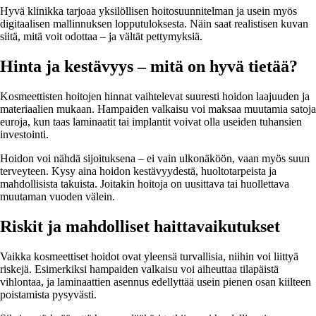
Hyvä klinikka tarjoaa yksilöllisen hoitosuunnitelman ja usein myös
digitaalisen mallinnuksen lopputuloksesta. Näin saat realistisen kuvan
siitä, mitä voit odottaa – ja vältät pettymyksiä.
Hinta ja kestävyys – mitä on hyvä tietää?
Kosmeettisten hoitojen hinnat vaihtelevat suuresti hoidon laajuuden ja
materiaalien mukaan. Hampaiden valkaisu voi maksaa muutamia satoja
euroja, kun taas laminaatit tai implantit voivat olla useiden tuhansien
investointi.
Hoidon voi nähdä sijoituksena – ei vain ulkonäköön, vaan myös suun
terveyteen. Kysy aina hoidon kestävyydestä, huoltotarpeista ja
mahdollisista takuista. Joitakin hoitoja on uusittava tai huollettava
muutaman vuoden välein.
Riskit ja mahdolliset haittavaikutukset
Vaikka kosmeettiset hoidot ovat yleensä turvallisia, niihin voi liittyä
riskejä. Esimerkiksi hampaiden valkaisu voi aiheuttaa tilapäistä
vihlontaa, ja laminaattien asennus edellyttää usein pienen osan kiilteen
poistamista pysyvästi.