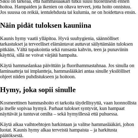
Siksi on tärkeää, että hammaslääkäri tutkii suusi huolellisesti ennen
hoitoa. Hampaiden ja ikenien on oltava terveet, jotta hoito onnistuu.
Jos suussa on reikiä, ientulehdusta tai kulumia, ne on hoidettava ensin.
Näin pidät tuloksen kauniina
Kaunis hymy vaatii ylläpitoa. Hyvä suuhygienia, säännölliset
tarkastukset ja terveelliset elämäntavat auttavat säilyttämään tuloksen
pitkään. Vältä tupakointia sekä runsasta kahvin, teen ja punaviinin
käyttöä, sillä ne voivat värjätä hampaita.
Käytä hammaslankaa päivittäin ja fluorihammastahnaa. Jos sinulla on
laminaatteja tai implantteja, hammaslääkäri antaa sinulle yksilölliset
ohjeet niiden puhdistukseen ja hoitoon.
Hymy, joka sopii sinulle
Kosmeettinen hammashoito ei tarkoita täydellisyyttä, vaan luonnollista
ja itselle sopivaa hymyä. Parhaat tulokset syntyvät, kun hampaat
näyttävät ja tuntuvat omilta – sekä hymyillessä että puhuessa.
Käytä aikaa vaihtoehtojen harkintaan ja valitse hammaslääkäri, johon
luotat. Kaunis hymy alkaa terveistä hampaista – ja harkitusta
päätöksestä.