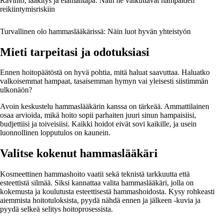
Ravinto, lääkitys ja elämäntapa: Näin ne vaikuttavat hampaiden
reikiintymisriskiin
Turvallinen olo hammaslääkärissä: Näin luot hyvän yhteistyön
Mieti tarpeitasi ja odotuksiasi
Ennen hoitopäätöstä on hyvä pohtia, mitä haluat saavuttaa. Haluatko
valkoisemmat hampaat, tasaisemman hymyn vai yleisesti siistimmän
ulkonäön?
Avoin keskustelu hammaslääkärin kanssa on tärkeää. Ammattilainen
osaa arvioida, mikä hoito sopii parhaiten juuri sinun hampaisiisi,
budjettiisi ja toiveisiisi. Kaikki hoidot eivät sovi kaikille, ja usein
luonnollinen lopputulos on kaunein.
Valitse kokenut hammaslääkäri
Kosmeettinen hammashoito vaatii sekä teknistä tarkkuutta että
esteettistä silmää. Siksi kannattaa valita hammaslääkäri, jolla on
kokemusta ja koulutusta esteettisestä hammashoidosta. Kysy rohkeasti
aiemmista hoitotuloksista, pyydä nähdä ennen ja jälkeen -kuvia ja
pyydä selkeä selitys hoitoprosessista.