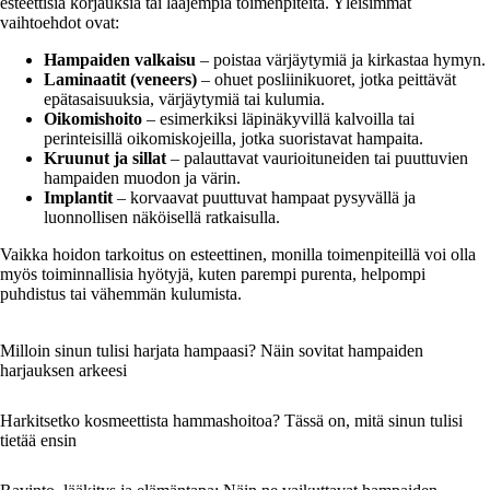
esteettisiä korjauksia tai laajempia toimenpiteitä. Yleisimmät
vaihtoehdot ovat:
Hampaiden valkaisu
– poistaa värjäytymiä ja kirkastaa hymyn.
Laminaatit (veneers)
– ohuet posliinikuoret, jotka peittävät
epätasaisuuksia, värjäytymiä tai kulumia.
Oikomishoito
– esimerkiksi läpinäkyvillä kalvoilla tai
perinteisillä oikomiskojeilla, jotka suoristavat hampaita.
Kruunut ja sillat
– palauttavat vaurioituneiden tai puuttuvien
hampaiden muodon ja värin.
Implantit
– korvaavat puuttuvat hampaat pysyvällä ja
luonnollisen näköisellä ratkaisulla.
Vaikka hoidon tarkoitus on esteettinen, monilla toimenpiteillä voi olla
myös toiminnallisia hyötyjä, kuten parempi purenta, helpompi
puhdistus tai vähemmän kulumista.
Milloin sinun tulisi harjata hampaasi? Näin sovitat hampaiden
harjauksen arkeesi
Harkitsetko kosmeettista hammashoitoa? Tässä on, mitä sinun tulisi
tietää ensin