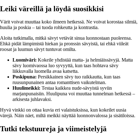
Leiki väreillä ja löydä suosikkisi
Värit voivat muuttaa koko ilmeen hetkessä. Ne voivat korostaa silmiä,
huulia ja poskia – tai tuoda rohkeutta ja kontrastia.
Aloita tutkimalla, mitkä sävyt vetävät sinua luonnostaan puoleensa.
Ehkä pidät lämpimistä hiekan ja pronssin sävyistä, tai ehkä viileät
roosat ja luumun sävyt tuntuvat omilta.
Luomiväri:
Kokeile yhdistää matta- ja helmiäissävyjä. Matta
sävy luomivaossa luo syvyyttä, kun taas hohtava sävy
liikkuvalla luomella avaa katsetta.
Poskipuna:
Persikkainen sävy tuo raikkautta, kun taas
ruusunpunainen antaa romanttisen vaikutelman.
Huulimeikki:
Testaa kaikkea nude-sävyistä syviin
marjanpunaisiin. Huulipuna voi muuttaa tunnelman hetkessä –
arkisesta juhlavaksi.
Hyvä vinkki on ottaa kuvia eri valaistuksissa, kun kokeilet uusia
värejä. Näin näet, miltä meikki näyttää luonnonvalossa ja sisätiloissa.
Tutki tekstuureja ja viimeistelyjä