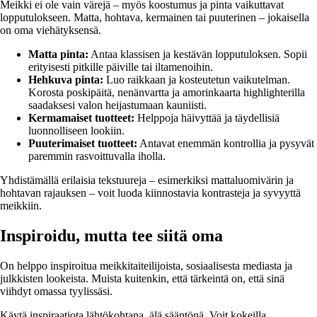
Meikki ei ole vain värejä – myös koostumus ja pinta vaikuttavat
lopputulokseen. Matta, hohtava, kermainen tai puuterinen – jokaisella
on oma viehätyksensä.
Matta pinta:
Antaa klassisen ja kestävän lopputuloksen. Sopii
erityisesti pitkille päiville tai iltamenoihin.
Hehkuva pinta:
Luo raikkaan ja kosteutetun vaikutelman.
Korosta poskipäitä, nenänvartta ja amorinkaarta highlighterilla
saadaksesi valon heijastumaan kauniisti.
Kermamaiset tuotteet:
Helppoja häivyttää ja täydellisiä
luonnolliseen lookiin.
Puuterimaiset tuotteet:
Antavat enemmän kontrollia ja pysyvät
paremmin rasvoittuvalla iholla.
Yhdistämällä erilaisia tekstuureja – esimerkiksi mattaluomivärin ja
hohtavan rajauksen – voit luoda kiinnostavia kontrasteja ja syvyyttä
meikkiin.
Inspiroidu, mutta tee siitä oma
On helppo inspiroitua meikkitaiteilijoista, sosiaalisesta mediasta ja
julkkisten lookeista. Muista kuitenkin, että tärkeintä on, että sinä
viihdyt omassa tyylissäsi.
Käytä inspiraatiota lähtökohtana, älä sääntönä. Voit kokeilla