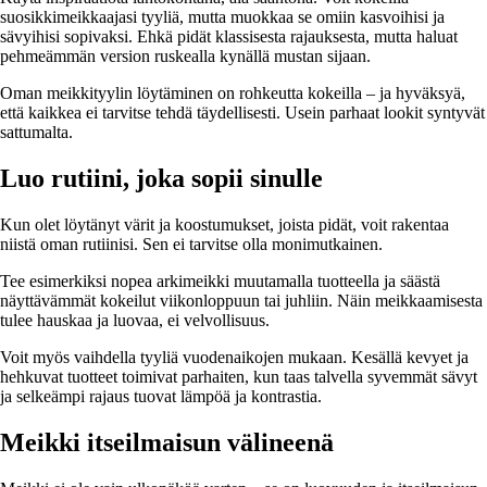
suosikkimeikkaajasi tyyliä, mutta muokkaa se omiin kasvoihisi ja
sävyihisi sopivaksi. Ehkä pidät klassisesta rajauksesta, mutta haluat
pehmeämmän version ruskealla kynällä mustan sijaan.
Oman meikkityylin löytäminen on rohkeutta kokeilla – ja hyväksyä,
että kaikkea ei tarvitse tehdä täydellisesti. Usein parhaat lookit syntyvät
sattumalta.
Luo rutiini, joka sopii sinulle
Kun olet löytänyt värit ja koostumukset, joista pidät, voit rakentaa
niistä oman rutiinisi. Sen ei tarvitse olla monimutkainen.
Tee esimerkiksi nopea arkimeikki muutamalla tuotteella ja säästä
näyttävämmät kokeilut viikonloppuun tai juhliin. Näin meikkaamisesta
tulee hauskaa ja luovaa, ei velvollisuus.
Voit myös vaihdella tyyliä vuodenaikojen mukaan. Kesällä kevyet ja
hehkuvat tuotteet toimivat parhaiten, kun taas talvella syvemmät sävyt
ja selkeämpi rajaus tuovat lämpöä ja kontrastia.
Meikki itseilmaisun välineenä