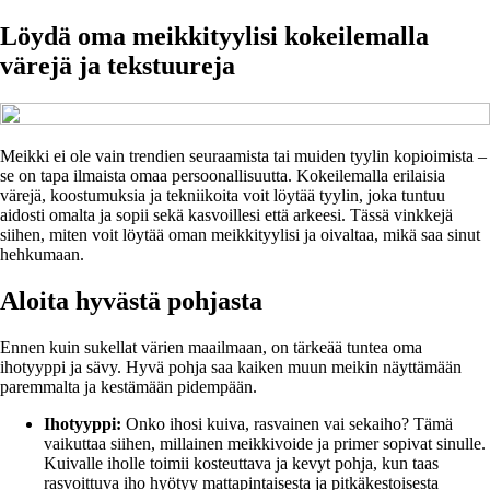
Löydä oma meikkityylisi kokeilemalla
värejä ja tekstuureja
Meikki ei ole vain trendien seuraamista tai muiden tyylin kopioimista –
se on tapa ilmaista omaa persoonallisuutta. Kokeilemalla erilaisia
värejä, koostumuksia ja tekniikoita voit löytää tyylin, joka tuntuu
aidosti omalta ja sopii sekä kasvoillesi että arkeesi. Tässä vinkkejä
siihen, miten voit löytää oman meikkityylisi ja oivaltaa, mikä saa sinut
hehkumaan.
Aloita hyvästä pohjasta
Ennen kuin sukellat värien maailmaan, on tärkeää tuntea oma
ihotyyppi ja sävy. Hyvä pohja saa kaiken muun meikin näyttämään
paremmalta ja kestämään pidempään.
Ihotyyppi:
Onko ihosi kuiva, rasvainen vai sekaiho? Tämä
vaikuttaa siihen, millainen meikkivoide ja primer sopivat sinulle.
Kuivalle iholle toimii kosteuttava ja kevyt pohja, kun taas
rasvoittuva iho hyötyy mattapintaisesta ja pitkäkestoisesta