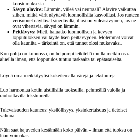
koostumuksesta.
Sävyn alavire:
Lämmin, viileä vai neutraali? Alavire vaikuttaa
siihen, mitkä värit näyttävät luonnollisilta kasvoillasi. Jos ranteen
verisuonet näyttävät sinertäviltä, ihosi on viileäsävyinen; jos ne
ovat vihertäviä, sävysi on lämmin.
Peittävyys:
Mieti, haluatko luonnollisen ja kevyen
lopputuloksen vai täydellisen peittävyyden. Molemmat voivat
olla kauniita – tärkeintä on, että tunnet olosi mukavaksi.
Kun pohja on kunnossa, on helpompi leikitellä muilla meikin osa-
alueilla ilman, että lopputulos tuntuu raskaalta tai epätasaiselta.
Löydä oma meikkityylisi kokeilemalla värejä ja tekstuureja
Luo harmoniaa kotiin aistillisilla tuoksuilla, pehmeällä valolla ja
rauhoittavilla tekstuureilla
Tulevaisuuden kauneus: yksilöllisyys, yksinkertaisuus ja tietoiset
valinnat
Näin saat hajuveden kestämään koko päivän – ilman että tuoksu on
liian voimakas