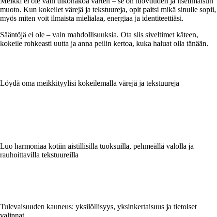
Meikki ei ole vain ulkonäköä varten – se on luovuuden ja itseilmaisun
muoto. Kun kokeilet värejä ja tekstuureja, opit paitsi mikä sinulle sopii,
myös miten voit ilmaista mielialaa, energiaa ja identiteettiäsi.
Sääntöjä ei ole – vain mahdollisuuksia. Ota siis siveltimet käteen,
kokeile rohkeasti uutta ja anna peilin kertoa, kuka haluat olla tänään.
Löydä oma meikkityylisi kokeilemalla värejä ja tekstuureja
Luo harmoniaa kotiin aistillisilla tuoksuilla, pehmeällä valolla ja
rauhoittavilla tekstuureilla
Tulevaisuuden kauneus: yksilöllisyys, yksinkertaisuus ja tietoiset
valinnat