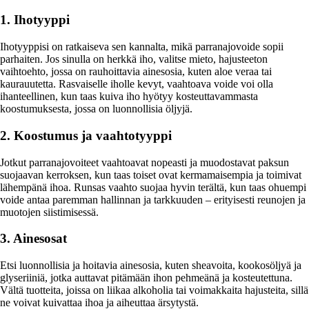
1. Ihotyyppi
Ihotyyppisi on ratkaiseva sen kannalta, mikä parranajovoide sopii
parhaiten. Jos sinulla on herkkä iho, valitse mieto, hajusteeton
vaihtoehto, jossa on rauhoittavia ainesosia, kuten aloe veraa tai
kaurauutetta. Rasvaiselle iholle kevyt, vaahtoava voide voi olla
ihanteellinen, kun taas kuiva iho hyötyy kosteuttavammasta
koostumuksesta, jossa on luonnollisia öljyjä.
2. Koostumus ja vaahtotyyppi
Jotkut parranajovoiteet vaahtoavat nopeasti ja muodostavat paksun
suojaavan kerroksen, kun taas toiset ovat kermamaisempia ja toimivat
lähempänä ihoa. Runsas vaahto suojaa hyvin terältä, kun taas ohuempi
voide antaa paremman hallinnan ja tarkkuuden – erityisesti reunojen ja
muotojen siistimisessä.
3. Ainesosat
Etsi luonnollisia ja hoitavia ainesosia, kuten sheavoita, kookosöljyä ja
glyseriiniä, jotka auttavat pitämään ihon pehmeänä ja kosteutettuna.
Vältä tuotteita, joissa on liikaa alkoholia tai voimakkaita hajusteita, sillä
ne voivat kuivattaa ihoa ja aiheuttaa ärsytystä.