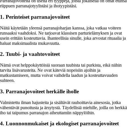
Parranajovoiteita on useita eri tyyppejä, joista jokaisella on omat etunsa
riippuen parranajotyylistäsi ja ihotyypistäsi.
1. Perinteiset parranajovoiteet
Näitä käytetään yleensä parranajoharjan kanssa, joka vatkaa voiteen
runsaaksi vaahdoksi. Ne tarjoavat klassisen parturielämyksen ja ovat
usein erittäin kosteuttavia. Ihanteellisia sinulle, joka arvostat rituaalia ja
haluat maksimaalista mukavuutta.
2. Tuubi- ja vaahtovoiteet
Nämä ovat helppokäyttöisiä suoraan tuubista tai purkista, eikä niihin
tarvita lisävarusteita. Ne ovat käteviä nopeisiin ajoihin ja
matkustamiseen, mutta voivat vaihdella laadun ja kosteuttavuuden
suhteen.
3. Parranajovoiteet herkälle iholle
Valmistettu ilman hajusteita ja sisältävät rauhoittavia ainesosia, jotka
vähentävät punoitusta ja ärsytystä. Täydellisiä miehille, joilla on herkkä
iho tai taipumus parranajon aiheuttamiin näppylöihin.
4. Luonnonmukaiset ja ekologiset parranajovoiteet