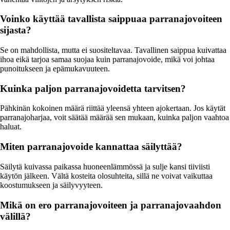
Voinko käyttää tavallista saippuaa parranajovoiteen
sijasta?
Se on mahdollista, mutta ei suositeltavaa. Tavallinen saippua kuivattaa
ihoa eikä tarjoa samaa suojaa kuin parranajovoide, mikä voi johtaa
punoitukseen ja epämukavuuteen.
Kuinka paljon parranajovoidetta tarvitsen?
Pähkinän kokoinen määrä riittää yleensä yhteen ajokertaan. Jos käytät
parranajoharjaa, voit säätää määrää sen mukaan, kuinka paljon vaahtoa
haluat.
Miten parranajovoide kannattaa säilyttää?
Säilytä kuivassa paikassa huoneenlämmössä ja sulje kansi tiiviisti
käytön jälkeen. Vältä kosteita olosuhteita, sillä ne voivat vaikuttaa
koostumukseen ja säilyvyyteen.
Mikä on ero parranajovoiteen ja parranajovaahdon
välillä?