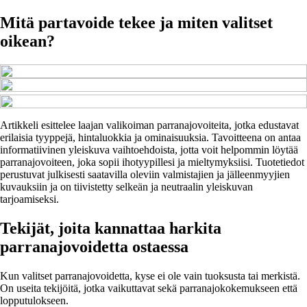
Mitä partavoide tekee ja miten valitset
oikean?
Artikkeli esittelee laajan valikoiman parranajovoiteita, jotka edustavat
erilaisia tyyppejä, hintaluokkia ja ominaisuuksia. Tavoitteena on antaa
informatiivinen yleiskuva vaihtoehdoista, jotta voit helpommin löytää
parranajovoiteen, joka sopii ihotyypillesi ja mieltymyksiisi. Tuotetiedot
perustuvat julkisesti saatavilla oleviin valmistajien ja jälleenmyyjien
kuvauksiin ja on tiivistetty selkeän ja neutraalin yleiskuvan
tarjoamiseksi.
Tekijät, joita kannattaa harkita
parranajovoidetta ostaessa
Kun valitset parranajovoidetta, kyse ei ole vain tuoksusta tai merkistä.
On useita tekijöitä, jotka vaikuttavat sekä parranajokokemukseen että
lopputulokseen.