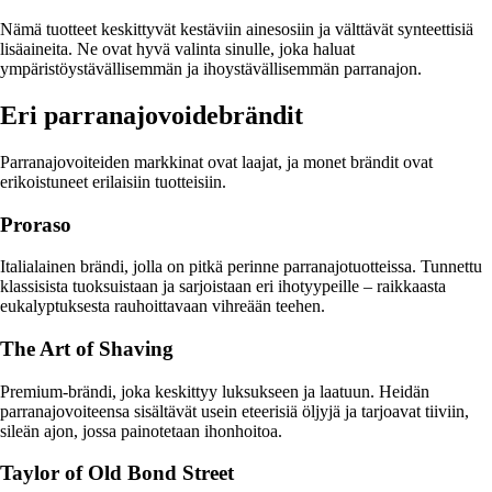
Nämä tuotteet keskittyvät kestäviin ainesosiin ja välttävät synteettisiä
lisäaineita. Ne ovat hyvä valinta sinulle, joka haluat
ympäristöystävällisemmän ja ihoystävällisemmän parranajon.
Eri parranajovoidebrändit
Parranajovoiteiden markkinat ovat laajat, ja monet brändit ovat
erikoistuneet erilaisiin tuotteisiin.
Proraso
Italialainen brändi, jolla on pitkä perinne parranajotuotteissa. Tunnettu
klassisista tuoksuistaan ja sarjoistaan eri ihotyypeille – raikkaasta
eukalyptuksesta rauhoittavaan vihreään teehen.
The Art of Shaving
Premium-brändi, joka keskittyy luksukseen ja laatuun. Heidän
parranajovoiteensa sisältävät usein eteerisiä öljyjä ja tarjoavat tiiviin,
sileän ajon, jossa painotetaan ihonhoitoa.
Taylor of Old Bond Street