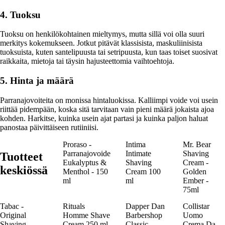
4. Tuoksu
Tuoksu on henkilökohtainen mieltymys, mutta sillä voi olla suuri
merkitys kokemukseen. Jotkut pitävät klassisista, maskuliinisista
tuoksuista, kuten santelipuusta tai setripuusta, kun taas toiset suosivat
raikkaita, mietoja tai täysin hajusteettomia vaihtoehtoja.
5. Hinta ja määrä
Parranajovoiteita on monissa hintaluokissa. Kalliimpi voide voi usein
riittää pidempään, koska sitä tarvitaan vain pieni määrä jokaista ajoa
kohden. Harkitse, kuinka usein ajat partasi ja kuinka paljon haluat
panostaa päivittäiseen rutiiniisi.
Proraso -
Intima
Mr. Bear
Parranajovoide
Intimate
Shaving
Tuotteet
Eukalyptus &
Shaving
Cream -
keskiössä
Menthol - 150
Cream 100
Golden
ml
ml
Ember -
75ml
Tabac -
Rituals
Dapper Dan
Collistar
Original
Homme Shave
Barbershop
Uomo
Shaving
Cream 250 ml
Classic
Crema Da