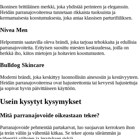
Ikoninen brittiläinen merkki, joka yhdistää perinteen ja eleganssin.
Heidän parranajovoiteensa tunnetaan rikkaista tuoksuista ja
kermamaisesta koostumuksesta, joka antaa klassisen parturifiiliksen.
Nivea Men
Helpommin saatavilla oleva brändi, joka tarjoaa tehokkaita ja edullisia
parranajovoiteita. Erityisen suosittu miesten keskuudessa, joilla on
herkkä iho, kiitos mietojen ja hoitavien koostumusten.
Bulldog Skincare
Moderni brändi, joka keskittyy luonnollisiin ainesosiin ja kestävyyteen.
Heidän parranajovoiteensa ovat hajusteettomia tai kevyesti hajustettuja
ja sopivat hyvin päivittäiseen käyttöön.
Usein kysytyt kysymykset
Mitä parranajovoide oikeastaan tekee?
Parranajovoide pehmentää partakarvat, luo suojaavan kerroksen ihon
ja terän väliin ja vähentää kitkaa. Se tekee ajosta sileämmän ja
vähentää viiltojen ja ärsytyksen riskiä.