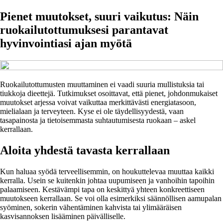
Pienet muutokset, suuri vaikutus: Näin
ruokailutottumuksesi parantavat
hyvinvointiasi ajan myötä
Ruokailutottumusten muuttaminen ei vaadi suuria mullistuksia tai
tiukkoja dieettejä. Tutkimukset osoittavat, että pienet, johdonmukaiset
muutokset arjessa voivat vaikuttaa merkittävästi energiatasoon,
mielialaan ja terveyteen. Kyse ei ole täydellisyydestä, vaan
tasapainosta ja tietoisemmasta suhtautumisesta ruokaan – askel
kerrallaan.
Aloita yhdestä tavasta kerrallaan
Kun haluaa syödä terveellisemmin, on houkuttelevaa muuttaa kaikki
kerralla. Usein se kuitenkin johtaa uupumiseen ja vanhoihin tapoihin
palaamiseen. Kestävämpi tapa on keskittyä yhteen konkreettiseen
muutokseen kerrallaan. Se voi olla esimerkiksi säännöllisen aamupalan
syöminen, sokerin vähentäminen kahvista tai ylimääräisen
kasvisannoksen lisääminen päivälliselle.