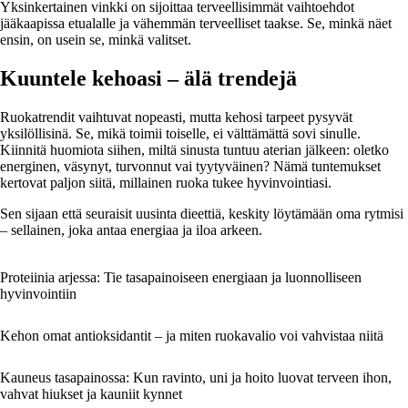
Yksinkertainen vinkki on sijoittaa terveellisimmät vaihtoehdot
jääkaapissa etualalle ja vähemmän terveelliset taakse. Se, minkä näet
ensin, on usein se, minkä valitset.
Kuuntele kehoasi – älä trendejä
Ruokatrendit vaihtuvat nopeasti, mutta kehosi tarpeet pysyvät
yksilöllisinä. Se, mikä toimii toiselle, ei välttämättä sovi sinulle.
Kiinnitä huomiota siihen, miltä sinusta tuntuu aterian jälkeen: oletko
energinen, väsynyt, turvonnut vai tyytyväinen? Nämä tuntemukset
kertovat paljon siitä, millainen ruoka tukee hyvinvointiasi.
Sen sijaan että seuraisit uusinta dieettiä, keskity löytämään oma rytmisi
– sellainen, joka antaa energiaa ja iloa arkeen.
Proteiinia arjessa: Tie tasapainoiseen energiaan ja luonnolliseen
hyvinvointiin
Kehon omat antioksidantit – ja miten ruokavalio voi vahvistaa niitä
Kauneus tasapainossa: Kun ravinto, uni ja hoito luovat terveen ihon,
vahvat hiukset ja kauniit kynnet