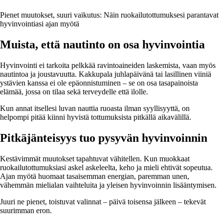
Pienet muutokset, suuri vaikutus: Näin ruokailutottumuksesi parantavat
hyvinvointiasi ajan myötä
Muista, että nautinto on osa hyvinvointia
Hyvinvointi ei tarkoita pelkkää ravintoaineiden laskemista, vaan myös
nautintoa ja joustavuutta. Kakkupala juhlapäivänä tai lasillinen viiniä
ystävien kanssa ei ole epäonnistuminen – se on osa tasapainoista
elämää, jossa on tilaa sekä terveydelle että ilolle.
Kun annat itsellesi luvan nauttia ruoasta ilman syyllisyyttä, on
helpompi pitää kiinni hyvistä tottumuksista pitkällä aikavälillä.
Pitkäjänteisyys tuo pysyvän hyvinvoinnin
Kestävimmät muutokset tapahtuvat vähitellen. Kun muokkaat
ruokailutottumuksiasi askel askeleelta, keho ja mieli ehtivät sopeutua.
Ajan myötä huomaat tasaisemman energian, paremman unen,
vähemmän mielialan vaihteluita ja yleisen hyvinvoinnin lisääntymisen.
Juuri ne pienet, toistuvat valinnat – päivä toisensa jälkeen – tekevät
suurimman eron.