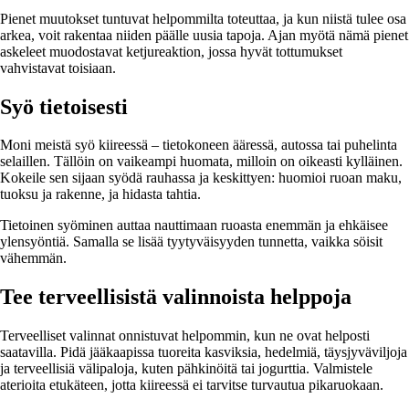
Pienet muutokset tuntuvat helpommilta toteuttaa, ja kun niistä tulee osa
arkea, voit rakentaa niiden päälle uusia tapoja. Ajan myötä nämä pienet
askeleet muodostavat ketjureaktion, jossa hyvät tottumukset
vahvistavat toisiaan.
Syö tietoisesti
Moni meistä syö kiireessä – tietokoneen ääressä, autossa tai puhelinta
selaillen. Tällöin on vaikeampi huomata, milloin on oikeasti kylläinen.
Kokeile sen sijaan syödä rauhassa ja keskittyen: huomioi ruoan maku,
tuoksu ja rakenne, ja hidasta tahtia.
Tietoinen syöminen auttaa nauttimaan ruoasta enemmän ja ehkäisee
ylensyöntiä. Samalla se lisää tyytyväisyyden tunnetta, vaikka söisit
vähemmän.
Tee terveellisistä valinnoista helppoja
Terveelliset valinnat onnistuvat helpommin, kun ne ovat helposti
saatavilla. Pidä jääkaapissa tuoreita kasviksia, hedelmiä, täysjyväviljoja
ja terveellisiä välipaloja, kuten pähkinöitä tai jogurttia. Valmistele
aterioita etukäteen, jotta kiireessä ei tarvitse turvautua pikaruokaan.