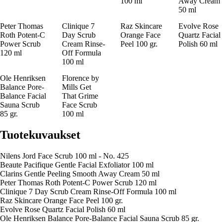
100 ml
Away Cream
50 ml
Peter Thomas
Clinique 7
Raz Skincare
Evolve Rose
Roth Potent-C
Day Scrub
Orange Face
Quartz Facial
Power Scrub
Cream Rinse-
Peel 100 gr.
Polish 60 ml
120 ml
Off Formula
100 ml
Ole Henriksen
Florence by
Balance Pore-
Mills Get
Balance Facial
That Grime
Sauna Scrub
Face Scrub
85 gr.
100 ml
Tuotekuvaukset
Nilens Jord Face Scrub 100 ml - No. 425
Beaute Pacifique Gentle Facial Exfoliator 100 ml
Clarins Gentle Peeling Smooth Away Cream 50 ml
Peter Thomas Roth Potent-C Power Scrub 120 ml
Clinique 7 Day Scrub Cream Rinse-Off Formula 100 ml
Raz Skincare Orange Face Peel 100 gr.
Evolve Rose Quartz Facial Polish 60 ml
Ole Henriksen Balance Pore-Balance Facial Sauna Scrub 85 gr.