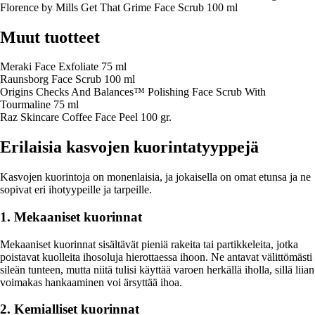
Florence by Mills Get That Grime Face Scrub 100 ml
Muut tuotteet
Meraki Face Exfoliate 75 ml
Raunsborg Face Scrub 100 ml
Origins Checks And Balances™ Polishing Face Scrub With
Tourmaline 75 ml
Raz Skincare Coffee Face Peel 100 gr.
Erilaisia kasvojen kuorintatyyppejä
Kasvojen kuorintoja on monenlaisia, ja jokaisella on omat etunsa ja ne
sopivat eri ihotyypeille ja tarpeille.
1. Mekaaniset kuorinnat
Mekaaniset kuorinnat sisältävät pieniä rakeita tai partikkeleita, jotka
poistavat kuolleita ihosoluja hierottaessa ihoon. Ne antavat välittömästi
sileän tunteen, mutta niitä tulisi käyttää varoen herkällä iholla, sillä liian
voimakas hankaaminen voi ärsyttää ihoa.
2. Kemialliset kuorinnat