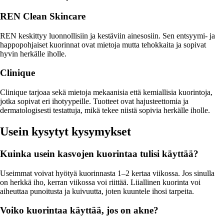
REN Clean Skincare
REN keskittyy luonnollisiin ja kestäviin ainesosiin. Sen entsyymi- ja
happopohjaiset kuorinnat ovat mietoja mutta tehokkaita ja sopivat
hyvin herkälle iholle.
Clinique
Clinique tarjoaa sekä mietoja mekaanisia että kemiallisia kuorintoja,
jotka sopivat eri ihotyypeille. Tuotteet ovat hajusteettomia ja
dermatologisesti testattuja, mikä tekee niistä sopivia herkälle iholle.
Usein kysytyt kysymykset
Kuinka usein kasvojen kuorintaa tulisi käyttää?
Useimmat voivat hyötyä kuorinnasta 1–2 kertaa viikossa. Jos sinulla
on herkkä iho, kerran viikossa voi riittää. Liiallinen kuorinta voi
aiheuttaa punoitusta ja kuivuutta, joten kuuntele ihosi tarpeita.
Voiko kuorintaa käyttää, jos on akne?