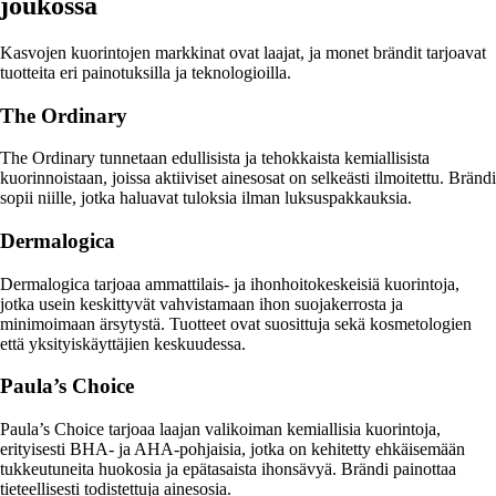
joukossa
Kasvojen kuorintojen markkinat ovat laajat, ja monet brändit tarjoavat
tuotteita eri painotuksilla ja teknologioilla.
The Ordinary
The Ordinary tunnetaan edullisista ja tehokkaista kemiallisista
kuorinnoistaan, joissa aktiiviset ainesosat on selkeästi ilmoitettu. Brändi
sopii niille, jotka haluavat tuloksia ilman luksuspakkauksia.
Dermalogica
Dermalogica tarjoaa ammattilais- ja ihonhoitokeskeisiä kuorintoja,
jotka usein keskittyvät vahvistamaan ihon suojakerrosta ja
minimoimaan ärsytystä. Tuotteet ovat suosittuja sekä kosmetologien
että yksityiskäyttäjien keskuudessa.
Paula’s Choice
Paula’s Choice tarjoaa laajan valikoiman kemiallisia kuorintoja,
erityisesti BHA- ja AHA-pohjaisia, jotka on kehitetty ehkäisemään
tukkeutuneita huokosia ja epätasaista ihonsävyä. Brändi painottaa
tieteellisesti todistettuja ainesosia.