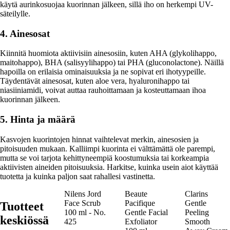
käytä aurinkosuojaa kuorinnan jälkeen, sillä iho on herkempi UV-
säteilylle.
4. Ainesosat
Kiinnitä huomiota aktiivisiin ainesosiin, kuten AHA (glykolihappo,
maitohappo), BHA (salisyylihappo) tai PHA (gluconolactone). Näillä
hapoilla on erilaisia ominaisuuksia ja ne sopivat eri ihotyypeille.
Täydentävät ainesosat, kuten aloe vera, hyaluronihappo tai
niasiiniamidi, voivat auttaa rauhoittamaan ja kosteuttamaan ihoa
kuorinnan jälkeen.
5. Hinta ja määrä
Kasvojen kuorintojen hinnat vaihtelevat merkin, ainesosien ja
pitoisuuden mukaan. Kalliimpi kuorinta ei välttämättä ole parempi,
mutta se voi tarjota kehittyneempiä koostumuksia tai korkeampia
aktiivisten aineiden pitoisuuksia. Harkitse, kuinka usein aiot käyttää
tuotetta ja kuinka paljon saat rahallesi vastinetta.
Nilens Jord
Beaute
Clarins
Face Scrub
Pacifique
Gentle
Tuotteet
100 ml - No.
Gentle Facial
Peeling
keskiössä
425
Exfoliator
Smooth