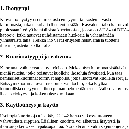
1. Ihotyyppi
Kuiva iho hyötyy usein miedosta entsyymi- tai kosteuttavasta
kuorinnasta, joka ei kuivata ihoa entisestään. Rasvainen tai sekaiho voi
puolestaan hyötyä kemiallisista kuorinnoista, joissa on AHA- tai BHA-
happoja, jotka auttavat puhdistamaan huokosia ja vähentämään
ylimääräistä talia. Herkkä iho vaatii erityisen hellävaraisia tuotteita
ilman hajusteita ja alkoholia.
2. Kuorintatyyppi ja vahvuus
Kuorinnat vaihtelevat vahvuudeltaan. Mekaaniset kuorinnat sisältävät
pieniä rakeita, jotka poistavat kuolleita ihosoluja fyysisesti, kun taas
kemialliset kuorinnat toimivat hapoilla, jotka liuottavat kuolleita soluja.
Entsyymikuorinnat ovat miedompi vaihtoehto, joka käyttää
luonnollisia entsyymejä ihon pinnan pehmentämiseen. Valitse vahvuus
ihosi sietokyvyn ja kokemuksesi mukaan.
3. Käyttötiheys ja käyttö
Useimpia kuorintoja tulisi käyttää 1–2 kertaa viikossa tuotteen
vahvuudesta riippuen. Liiallinen kuorinta voi aiheuttaa ärsytystä ja
ihon suojakerroksen epätasapainoa. Noudata aina valmistajan ohjeita ja