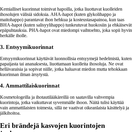
Kemialliset kuorinnat toimivat hapoilla, jotka liuottavat kuolleiden
ihosolujen välisiä sidoksia. AHA-hapot (kuten glykolihappo ja
maitohappo) parantavat ihon hehkua ja kosteustasapainoa, kun taas
BHA-hapot (kuten salisyylihappo) tunkeutuvat huokosiin ja ehkäisevät
epäpuhtauksia. PHA-hapot ovat miedompi vaihtoehto, joka sopii hyvin
herkälle iholle.
3. Entsyymikuorinnat
Entsyymikuorinnat käyttävät luonnollisia entsyymejä hedelmistä, kuten
papaijasta tai ananaksesta, liuottamaan kuolleita ihosoluja. Ne ovat
hellävaraisia ja sopivat niille, jotka haluavat miedon mutta tehokkaan
kuorinnan ilman ärsytystä.
4. Ammattilaiskuorinnat
Kosmetologeilla ja ihotautilääkäreillä on saatavilla vahvempia
kuorintoja, jotka vaikuttavat syvemmälle ihoon. Näitä tulisi käyttää
vain ammattilaisten toimesta, sillä ne vaativat oikeanlaista käsittelyä ja
jälkihoitoa.
Eri brändejä kasvojen kuorintojen