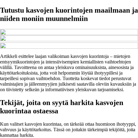
Tutustu kasvojen kuorintojen maailmaan ja
niiden moniin muunnelmiin
Artikkeli esittelee laajan valikoiman kasvojen kuorintoja – mietojen
entsyymikuorintojen ja intensiivisempien kemiallisten vaihtoehtojen
välillä. Tavoitteena on antaa yleiskuva ominaisuuksista, ainesosista ja
käyttötarkoituksista, jotta voit helpommin löytää ihotyypillesi ja
tarpeillesi sopivan vaihtoehdon. Tuotteita koskevat tiedot perustuvat
valmistajien ja jälleenmyyjien julkisesti saatavilla oleviin kuvauksiin ja
on tiivistetty selkeän ja informatiivisen yleiskuvan tarjoamiseksi.
Tekijät, joita on syytä harkita kasvojen
kuorintaa ostaessa
Kun valitset kasvojen kuorintaa, on tärkeää ottaa huomioon ihotyyppi,
vahvuus ja käyttötarkoitus. Tässä on joitakin tärkeimpiä tekijöitä, joita
kannattaa harkita.