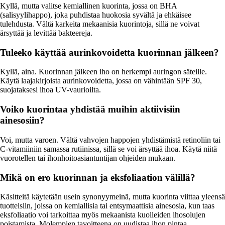
Kyllä, mutta valitse kemiallinen kuorinta, jossa on BHA
(salisyylihappo), joka puhdistaa huokosia syvältä ja ehkäisee
tulehdusta. Vältä karkeita mekaanisia kuorintoja, sillä ne voivat
ärsyttää ja levittää bakteereja.
Tuleeko käyttää aurinkovoidetta kuorinnan jälkeen?
Kyllä, aina. Kuorinnan jälkeen iho on herkempi auringon säteille.
Käytä laajakirjoista aurinkovoidetta, jossa on vähintään SPF 30,
suojataksesi ihoa UV-vaurioilta.
Voiko kuorintaa yhdistää muihin aktiivisiin
ainesosiin?
Voi, mutta varoen. Vältä vahvojen happojen yhdistämistä retinoliin tai
C-vitamiiniin samassa rutiinissa, sillä se voi ärsyttää ihoa. Käytä niitä
vuorotellen tai ihonhoitoasiantuntijan ohjeiden mukaan.
Mikä on ero kuorinnan ja eksfoliaation välillä?
Käsitteitä käytetään usein synonyymeinä, mutta kuorinta viittaa yleensä
tuotteisiin, joissa on kemiallisia tai entsymaattisia ainesosia, kun taas
eksfoliaatio voi tarkoittaa myös mekaanista kuolleiden ihosolujen
poistamista. Molempien tavoitteena on uudistaa ihon pintaa.