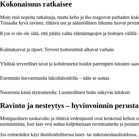
Kokonaisuus ratkaisee
Moni etsii nopeita ratkaisuja, mutta keho ja iho reagoivat parhaiten kok
Toisaalta hyvä ravinto, riittävä uni ja säännöllinen liikunta luovat pe
Kyse ei siis ole siitä, että pitäisi valita elämäntapojen ja hoitojen välillä
Kulmakarvat ja ripset: Terveet hoitorutiinit alkavat varhain
Yhdistä terveelliset tavat ja kohdennetut hoidot parempien tulosten saa
Enemmän itsevarmuutta hikoiluhoidolla – näin se auttaa
Nuorenna käsiä täyteaineella: Luonnollinen hoito näkyvin tuloksin
Ravinto ja nesteytys – hyvinvoinnin perusta
Monipuolinen ruokavalio ja riittävä vedenjuonti ovat keskeisiä kehon uud
uusiutumista, kun taas vesi auttaa kuljettamaan ravintoaineita ja poista
Jos esimerkiksi käyt ihonhoidollisessa laser- tai mikroneulaushoidossa