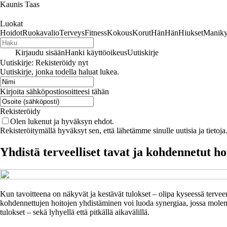
Kaunis Taas
Luokat
Hoidot
Ruokavalio
Terveys
Fitness
Kokous
Korut
Hän
Hän
Hiukset
Maniky
Kirjaudu sisään
Hanki käyttöoikeus
Uutiskirje
Uutiskirje: Rekisteröidy nyt
Uutiskirje, jonka todella haluat lukea.
Kirjoita sähköpostiosoitteesi tähän
Rekisteröidy
Olen lukenut ja hyväksyn ehdot.
Rekisteröitymällä hyväksyt sen, että lähetämme sinulle uutisia ja tieto
Yhdistä terveelliset tavat ja kohdennetut h
Kun tavoitteena on näkyvät ja kestävät tulokset – olipa kyseessä tervee
kohdennettujen hoitojen yhdistäminen voi luoda synergiaa, jossa molemma
tulokset – sekä lyhyellä että pitkällä aikavälillä.