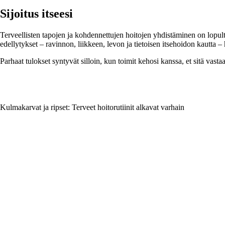
Sijoitus itseesi
Terveellisten tapojen ja kohdennettujen hoitojen yhdistäminen on lopult
edellytykset – ravinnon, liikkeen, levon ja tietoisen itsehoidon kautta –
Parhaat tulokset syntyvät silloin, kun toimit kehosi kanssa, et sitä vasta
Kulmakarvat ja ripset: Terveet hoitorutiinit alkavat varhain