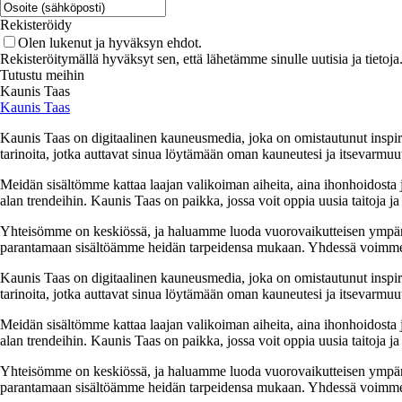
Rekisteröidy
Olen lukenut ja hyväksyn ehdot.
Rekisteröitymällä hyväksyt sen, että lähetämme sinulle uutisia ja tieto
Tutustu meihin
Kaunis Taas
Kaunis Taas
Kaunis Taas on digitaalinen kauneusmedia, joka on omistautunut inspir
tarinoita, jotka auttavat sinua löytämään oman kauneutesi ja itsevarmuut
Meidän sisältömme kattaa laajan valikoiman aiheita, aina ihonhoidosta j
alan trendeihin. Kaunis Taas on paikka, jossa voit oppia uusia taitoja ja 
Yhteisömme on keskiössä, ja haluamme luoda vuorovaikutteisen ympäris
parantamaan sisältöämme heidän tarpeidensa mukaan. Yhdessä voimme l
Kaunis Taas on digitaalinen kauneusmedia, joka on omistautunut inspir
tarinoita, jotka auttavat sinua löytämään oman kauneutesi ja itsevarmuut
Meidän sisältömme kattaa laajan valikoiman aiheita, aina ihonhoidosta j
alan trendeihin. Kaunis Taas on paikka, jossa voit oppia uusia taitoja ja 
Yhteisömme on keskiössä, ja haluamme luoda vuorovaikutteisen ympäris
parantamaan sisältöämme heidän tarpeidensa mukaan. Yhdessä voimme l