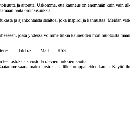
oisuutta ja aitoutta. Uskomme, että kauneus on enemmän kuin vain ulkoi
tamaan näitä ominaisuuksia.
ukasta ja ajankohtaista sisältöä, joka inspiroi ja kannustaa. Meidän v
erheeseen, jossa yhdessä voimme tutkia kauneuden monimuotoista maailm
terest
TikTok
Mail
RSS
eet ostoksia sivustolla olevien linkkien kautta.
Saatamme saada maksut ostoksista liikekumppaneiden kautta. Käyttö ilman