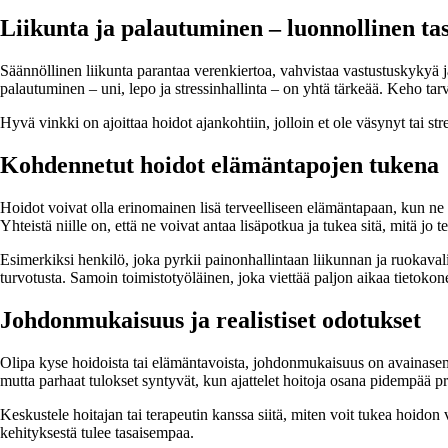
Liikunta ja palautuminen – luonnollinen ta
Säännöllinen liikunta parantaa verenkiertoa, vahvistaa vastustuskykyä j
palautuminen – uni, lepo ja stressinhallinta – on yhtä tärkeää. Keho tar
Hyvä vinkki on ajoittaa hoidot ajankohtiin, jolloin et ole väsynyt tai s
Kohdennetut hoidot elämäntapojen tukena
Hoidot voivat olla erinomainen lisä terveelliseen elämäntapaan, kun ne val
Yhteistä niille on, että ne voivat antaa lisäpotkua ja tukea sitä, mitä jo t
Esimerkiksi henkilö, joka pyrkii painonhallintaan liikunnan ja ruokavali
turvotusta. Samoin toimistotyöläinen, joka viettää paljon aikaa tietokonee
Johdonmukaisuus ja realistiset odotukset
Olipa kyse hoidoista tai elämäntavoista, johdonmukaisuus on avainasemas
mutta parhaat tulokset syntyvät, kun ajattelet hoitoja osana pidempää pro
Keskustele hoitajan tai terapeutin kanssa siitä, miten voit tukea hoidon v
kehityksestä tulee tasaisempaa.