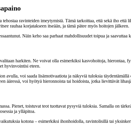
sapaino
a tehostaa ravinteiden imeytymistä. Tämä tarkoittaa, että sekä iho että 
vitsee rauhaa korjatakseen itseään, ja tämä pätee myös hoitojen jälkeen.
tressaantunut. Näin keho saa parhaat mahdollisuudet toipua ja saavuttaa 
itaan harkiten. Ne voivat olla esimerkiksi kasvohoitoja, hierontaa, fysiot
eet hyvinvointisi eteen.
on avulla, voi saada lisämotivaatiota ja näkyviä tuloksia täydentämällä o
n ääressä, voi hyötyä hieronnoista tai hoidoista, jotka lievittävät lihasj
sa. Pienet, toistuvat teot tuottavat pysyviä tuloksia. Samalla on tärkeä
sessia ja ylläpitoa.
aikutuksia kotona – esimerkiksi ihonhoidolla, ravintolisillä tai yksinkert