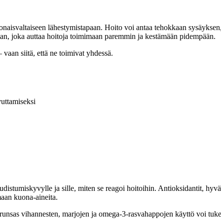
onaisvaltaiseen lähestymistapaan. Hoito voi antaa tehokkaan sysäyksen, m
rustan, joka auttaa hoitoja toimimaan paremmin ja kestämään pidempään.
 – vaan siitä, että ne toimivat yhdessä.
vuttamiseksi
istumiskyvylle ja sille, miten se reagoi hoitoihin. Antioksidantit, hyvä
maan kuona-aineita.
, runsas vihannesten, marjojen ja omega-3-rasvahappojen käyttö voi tuke