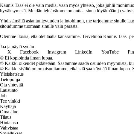
Kaunis Taas ei ole vain media, vaan myös yhteisö, joka juhlii monimuot
hyväksymistä. Meidän tehtävämme on auttaa sinua löytämään ja vahvis
Yhdistämällä asiantuntevuuden ja intohimon, me tarjoamme sinulle laad
sitoudumme tuomaan sinulle vain parasta.
Olemme iloisia, että olet täällä kanssamme. Tervetuloa Kaunis Taas -p
Jaa ja näytä sydän
X
Facebook
Instagram
LinkedIn
YouTube
Pin
© Ei kopiointia ilman lupaa.
© Kaikki oikeudet pidätetään. Saatamme saada osuuden myynnistä, kun t
© Kaikki sisältö on omaisuuttamme, eikä sitä saa käyttää ilman lupaa. 
Yleiskatsaus
Tietopohja
Ota yhteyttä
Lausunto
Job
Tee vinkki
Käyttäjä
Oma alue
Tilaus
Hintataso
Vahvistaa
Sovellukset