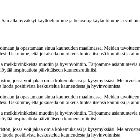
ja. Samalla hyväksyt käyttöehtomme ja tietosuojakäytäntömme ja voit ain
oimaan ja opastamaan sinua kauneuden maailmassa. Meidän tavoitteemme 
esi. Uskomme, että jokaisella on oikeus tuntea itsensä kauniiksi ja ainut
a meikkivinkkeistä muotiin ja hyvinvointiin. Tarjoamme asiantuntevia ne
löytää inspiraatiota päivittäiseen kauneusrutiiniisi.
tön, jossa voit jakaa omia kokemuksiasi ja kysymyksiäsi. Me arvostam
uoda positiivista keskustelua kauneudesta ja hyvinvoinnista.
oimaan ja opastamaan sinua kauneuden maailmassa. Meidän tavoitteemme 
esi. Uskomme, että jokaisella on oikeus tuntea itsensä kauniiksi ja ainut
a meikkivinkkeistä muotiin ja hyvinvointiin. Tarjoamme asiantuntevia ne
löytää inspiraatiota päivittäiseen kauneusrutiiniisi.
tön, jossa voit jakaa omia kokemuksiasi ja kysymyksiäsi. Me arvostam
uoda positiivista keskustelua kauneudesta ja hyvinvoinnista.