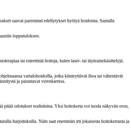
lihakset saavat paremmat edellytykset hyötyä hoidoista. Samalla
kauniin lopputuloksen.
erapiaa tai esteettisiä hoitoja, kuten laser- tai täyteainekäsittelyjä.
hjelmaansa vartalohoidoilla, jotka kiinteyttävät ihoa tai vähentävät
ännitystä ja parantavat verenkiertoa.
ä pitää odotukset realistisina. Yksi hoitokerta voi tuoda näkyvän eron,
aisilla harjoituksilla. Näin saat enemmän irti jokaisesta hoitokerrasta ja