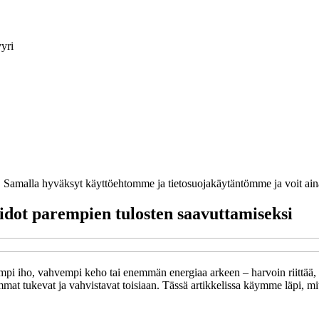
yri
ja. Samalla hyväksyt käyttöehtomme ja tietosuojakäytäntömme ja voit ain
oidot parempien tulosten saavuttamiseksi
mpi iho, vahvempi keho tai enemmän energiaa arkeen – harvoin riittää, e
t tukevat ja vahvistavat toisiaan. Tässä artikkelissa käymme läpi, mite