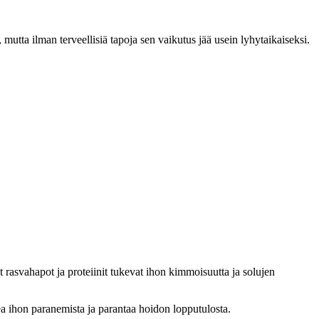
utta ilman terveellisiä tapoja sen vaikutus jää usein lyhytaikaiseksi.
t rasvahapot ja proteiinit tukevat ihon kimmoisuutta ja solujen
a ihon paranemista ja parantaa hoidon lopputulosta.