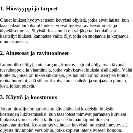
1. Hiustyyppi ja tarpeet
Ohuet hiukset hyötyvät usein kevyistä öljyistä, jotka eivät latista, kun
taas paksut tai kiharat hiukset voivat hyötyä ravitsevammista ja
täyteläisemmistä öljyistä. Jos sinulla on värjätyt tai kemiallisesti
käsitellyt hiukset, kannattaa valita öljy, jolla on suojaavia ja korjaavia
ominaisuuksia.
2. Ainesosat ja ravintoaineet
Luonnolliset öljyt, kuten argan-, kookos- ja jojobaöljy, ovat täynnä
rasvahappoja ja vitamiineja, jotka vahvistavat hiuksia sisältäpäin. Vältä
tuotteita, joissa on liikaa silikoneja, jos haluat luonnollisempaa hoitoa,
mutta huomioi, että silikonit voivat antaa sileän ja suojaavan pinnan,
josta jotkut pitävät.
3. Käyttö ja koostumus
Jotkut hiusöljyt on tarkoitettu käytettäväksi kosteisiin hiuksiin
kosteuden lukitsemiseksi, kun taas toiset toimivat parhaiten kuivissa
hiuksissa viimeistelynä kiillon ja sileämmän lopputuloksen
saavuttamiseksi. Koostumus vaihtelee kevyistä, nopeasti imeytyvistä
öljyistä tiiviimpiin versioihin, jotka sopivat intensiiviseen hoitoon.