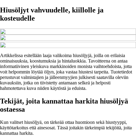
Hiusöljyt vahvuudelle, kiillolle ja
kosteudelle
Artikkelissa esitellään laaja valikoima hiusöljyjä, joilla on erilaisia
ominaisuuksia, koostumuksia ja hintaluokkia. Tavoitteena on antaa
informatiivinen yleiskuva markkinoiden monista vaihtoehdoista, jotta
voit helpommin löytää öljyn, joka vastaa hiustesi tarpeita. Tuotetiedot
perustuvat valmistajien ja jälleenmyyjien julkisesti saatavilla oleviin
kuvauksiin, jotka on tiivistetty antamaan selkeä ja helposti
hahmotettava kuva niiden käytöstä ja eduista.
Tekijät, joita kannattaa harkita hiusöljyä
ostaessa
Kun valitset hiusöljyä, on tärkeää ottaa huomioon sekä hiustyyppi,
käyttötarkoitus että ainesosat. Tässä joitakin tärkeimpiä tekijöitä, joita
kannattaa harkita.