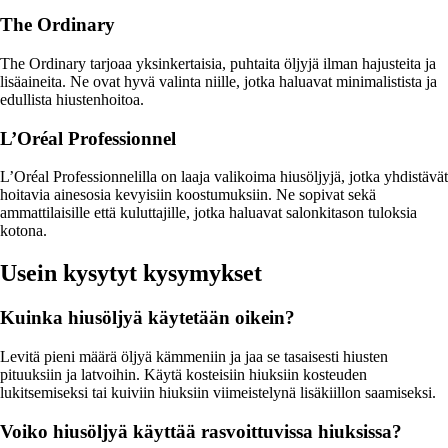
The Ordinary
The Ordinary tarjoaa yksinkertaisia, puhtaita öljyjä ilman hajusteita ja
lisäaineita. Ne ovat hyvä valinta niille, jotka haluavat minimalistista ja
edullista hiustenhoitoa.
L’Oréal Professionnel
L’Oréal Professionnelilla on laaja valikoima hiusöljyjä, jotka yhdistävät
hoitavia ainesosia kevyisiin koostumuksiin. Ne sopivat sekä
ammattilaisille että kuluttajille, jotka haluavat salonkitason tuloksia
kotona.
Usein kysytyt kysymykset
Kuinka hiusöljyä käytetään oikein?
Levitä pieni määrä öljyä kämmeniin ja jaa se tasaisesti hiusten
pituuksiin ja latvoihin. Käytä kosteisiin hiuksiin kosteuden
lukitsemiseksi tai kuiviin hiuksiin viimeistelynä lisäkiillon saamiseksi.
Voiko hiusöljyä käyttää rasvoittuvissa hiuksissa?