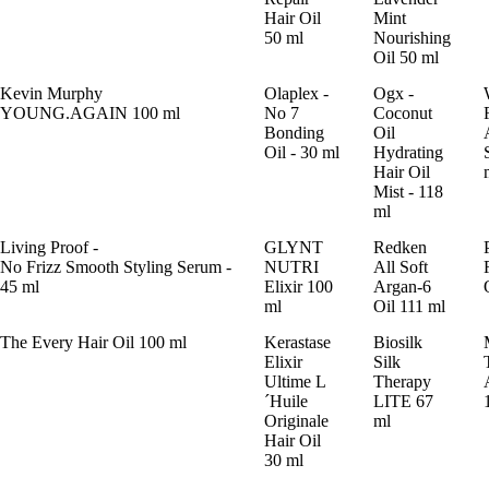
Hair Oil
Mint
50 ml
Nourishing
Oil 50 ml
Kevin Murphy
Olaplex -
Ogx -
YOUNG.AGAIN 100 ml
No 7
Coconut
Bonding
Oil
Oil - 30 ml
Hydrating
Hair Oil
Mist - 118
ml
Living Proof -
GLYNT
Redken
No Frizz Smooth Styling Serum -
NUTRI
All Soft
45 ml
Elixir 100
Argan-6
ml
Oil 111 ml
The Every Hair Oil 100 ml
Kerastase
Biosilk
Elixir
Silk
Ultime L
Therapy
´Huile
LITE 67
Originale
ml
Hair Oil
30 ml