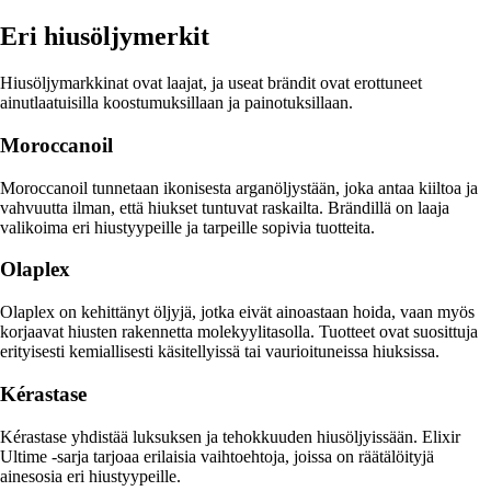
Eri hiusöljymerkit
Hiusöljymarkkinat ovat laajat, ja useat brändit ovat erottuneet
ainutlaatuisilla koostumuksillaan ja painotuksillaan.
Moroccanoil
Moroccanoil tunnetaan ikonisesta arganöljystään, joka antaa kiiltoa ja
vahvuutta ilman, että hiukset tuntuvat raskailta. Brändillä on laaja
valikoima eri hiustyypeille ja tarpeille sopivia tuotteita.
Olaplex
Olaplex on kehittänyt öljyjä, jotka eivät ainoastaan hoida, vaan myös
korjaavat hiusten rakennetta molekyylitasolla. Tuotteet ovat suosittuja
erityisesti kemiallisesti käsitellyissä tai vaurioituneissa hiuksissa.
Kérastase
Kérastase yhdistää luksuksen ja tehokkuuden hiusöljyissään. Elixir
Ultime -sarja tarjoaa erilaisia vaihtoehtoja, joissa on räätälöityjä
ainesosia eri hiustyypeille.