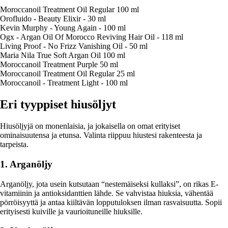
Moroccanoil Treatment Oil Regular 100 ml
Orofluido - Beauty Elixir - 30 ml
Kevin Murphy - Young Again - 100 ml
Ogx - Argan Oil Of Morocco Reviving Hair Oil - 118 ml
Living Proof - No Frizz Vanishing Oil - 50 ml
Maria Nila True Soft Argan Oil 100 ml
Moroccanoil Treatment Purple 50 ml
Moroccanoil Treatment Oil Regular 25 ml
Moroccanoil - Treatment Light - 100 ml
Eri tyyppiset hiusöljyt
Hiusöljyjä on monenlaisia, ja jokaisella on omat erityiset
ominaisuutensa ja etunsa. Valinta riippuu hiustesi rakenteesta ja
tarpeista.
1. Arganöljy
Arganöljy, jota usein kutsutaan “nestemäiseksi kullaksi”, on rikas E-
vitamiinin ja antioksidanttien lähde. Se vahvistaa hiuksia, vähentää
pörröisyyttä ja antaa kiiltävän lopputuloksen ilman rasvaisuutta. Sopii
erityisesti kuiville ja vaurioituneille hiuksille.