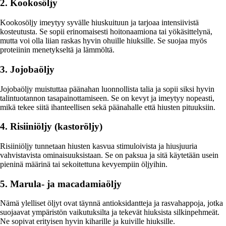
2. Kookosöljy
Kookosöljy imeytyy syvälle hiuskuituun ja tarjoaa intensiivistä
kosteutusta. Se sopii erinomaisesti hoitonaamiona tai yökäsittelynä,
mutta voi olla liian raskas hyvin ohuille hiuksille. Se suojaa myös
proteiinin menetykseltä ja lämmöltä.
3. Jojobaöljy
Jojobaöljy muistuttaa päänahan luonnollista talia ja sopii siksi hyvin
talintuotannon tasapainottamiseen. Se on kevyt ja imeytyy nopeasti,
mikä tekee siitä ihanteellisen sekä päänahalle että hiusten pituuksiin.
4. Risiiniöljy (kastoröljy)
Risiiniöljy tunnetaan hiusten kasvua stimuloivista ja hiusjuuria
vahvistavista ominaisuuksistaan. Se on paksua ja sitä käytetään usein
pieninä määrinä tai sekoitettuna kevyempiin öljyihin.
5. Marula- ja macadamiaöljy
Nämä ylelliset öljyt ovat täynnä antioksidantteja ja rasvahappoja, jotka
suojaavat ympäristön vaikutuksilta ja tekevät hiuksista silkinpehmeät.
Ne sopivat erityisen hyvin kiharille ja kuiville hiuksille.