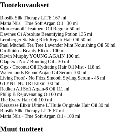
Tuotekuvaukset
Biosilk Silk Therapy LITE 167 ml
Maria Nila - True Soft Argan Oil - 30 ml
Moroccanoil Treatment Oil Regular 50 ml
Davines Oi Absolute Beautifying Potion 135 ml
Lernberger Stafsing Rich Repair Hair Oil 50 ml
Paul Mitchell Tea Tree Lavender Mint Nourishing Oil 50 ml
Orofluido - Beauty Elixir - 100 ml
Kevin Murphy YOUNG.AGAIN 100 ml
Olaplex - No 7 Bonding Oil - 30 ml
Ogx - Coconut Oil Hydrating Hair Oil Mist - 118 ml
Waterclouds Repair Argan Oil Serum 100 ml
Living Proof - No Frizz Smooth Styling Serum - 45 ml
GLYNT NUTRI Elixir 100 ml
Redken All Soft Argan-6 Oil 111 ml
Philip B Rejuvenating Oil 60 ml
The Every Hair Oil 100 ml
Kerastase Elixir Ultime L´Huile Originale Hair Oil 30 ml
Biosilk Silk Therapy LITE 67 ml
Maria Nila - True Soft Argan Oil - 100 ml
Muut tuotteet