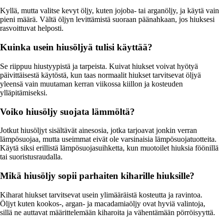
Kyllä, mutta valitse kevyt öljy, kuten jojoba- tai arganöljy, ja käytä vain
pieni määrä. Vältä öljyn levittämistä suoraan päänahkaan, jos hiuksesi
rasvoittuvat helposti.
Kuinka usein hiusöljyä tulisi käyttää?
Se riippuu hiustyypistä ja tarpeista. Kuivat hiukset voivat hyötyä
päivittäisestä käytöstä, kun taas normaalit hiukset tarvitsevat öljyä
yleensä vain muutaman kerran viikossa kiillon ja kosteuden
ylläpitämiseksi.
Voiko hiusöljy suojata lämmöltä?
Jotkut hiusöljyt sisältävät ainesosia, jotka tarjoavat jonkin verran
lämpösuojaa, mutta useimmat eivät ole varsinaisia lämpösuojatuotteita.
Käytä siksi erillistä lämpösuojasuihketta, kun muotoilet hiuksia föönillä
tai suoristusraudalla.
Mikä hiusöljy sopii parhaiten kiharille hiuksille?
Kiharat hiukset tarvitsevat usein ylimääräistä kosteutta ja ravintoa.
Öljyt kuten kookos-, argan- ja macadamiaöljy ovat hyviä valintoja,
sillä ne auttavat määrittelemään kiharoita ja vähentämään pörröisyyttä.