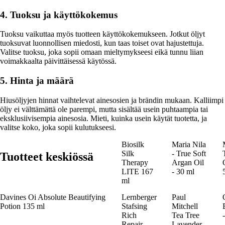
4. Tuoksu ja käyttökokemus
Tuoksu vaikuttaa myös tuotteen käyttökokemukseen. Jotkut öljyt
tuoksuvat luonnollisen miedosti, kun taas toiset ovat hajustettuja.
Valitse tuoksu, joka sopii omaan mieltymykseesi eikä tunnu liian
voimakkaalta päivittäisessä käytössä.
5. Hinta ja määrä
Hiusöljyjen hinnat vaihtelevat ainesosien ja brändin mukaan. Kalliimpi
öljy ei välttämättä ole parempi, mutta sisältää usein puhtaampia tai
eksklusiivisempia ainesosia. Mieti, kuinka usein käytät tuotetta, ja
valitse koko, joka sopii kulutukseesi.
Biosilk
Maria Nila
Silk
- True Soft
Tuotteet keskiössä
Therapy
Argan Oil
LITE 167
- 30 ml
ml
Davines Oi Absolute Beautifying
Lernberger
Paul
Potion 135 ml
Stafsing
Mitchell
Rich
Tea Tree
Repair
Lavender