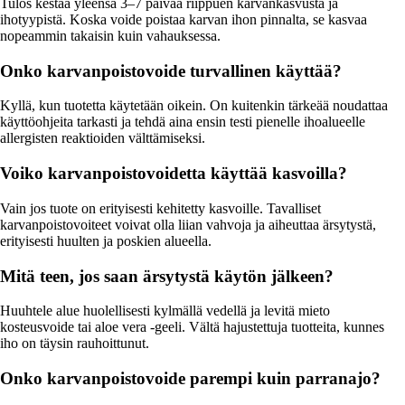
Tulos kestää yleensä 3–7 päivää riippuen karvankasvusta ja
ihotyypistä. Koska voide poistaa karvan ihon pinnalta, se kasvaa
nopeammin takaisin kuin vahauksessa.
Onko karvanpoistovoide turvallinen käyttää?
Kyllä, kun tuotetta käytetään oikein. On kuitenkin tärkeää noudattaa
käyttöohjeita tarkasti ja tehdä aina ensin testi pienelle ihoalueelle
allergisten reaktioiden välttämiseksi.
Voiko karvanpoistovoidetta käyttää kasvoilla?
Vain jos tuote on erityisesti kehitetty kasvoille. Tavalliset
karvanpoistovoiteet voivat olla liian vahvoja ja aiheuttaa ärsytystä,
erityisesti huulten ja poskien alueella.
Mitä teen, jos saan ärsytystä käytön jälkeen?
Huuhtele alue huolellisesti kylmällä vedellä ja levitä mieto
kosteusvoide tai aloe vera -geeli. Vältä hajustettuja tuotteita, kunnes
iho on täysin rauhoittunut.
Onko karvanpoistovoide parempi kuin parranajo?