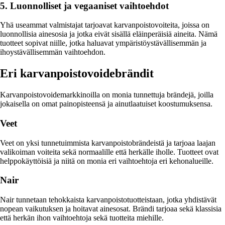
5. Luonnolliset ja vegaaniset vaihtoehdot
Yhä useammat valmistajat tarjoavat karvanpoistovoiteita, joissa on
luonnollisia ainesosia ja jotka eivät sisällä eläinperäisiä aineita. Nämä
tuotteet sopivat niille, jotka haluavat ympäristöystävällisemmän ja
ihoystävällisemmän vaihtoehdon.
Eri karvanpoistovoidebrändit
Karvanpoistovoidemarkkinoilla on monia tunnettuja brändejä, joilla
jokaisella on omat painopisteensä ja ainutlaatuiset koostumuksensa.
Veet
Veet on yksi tunnetuimmista karvanpoistobrändeistä ja tarjoaa laajan
valikoiman voiteita sekä normaalille että herkälle iholle. Tuotteet ovat
helppokäyttöisiä ja niitä on monia eri vaihtoehtoja eri kehonalueille.
Nair
Nair tunnetaan tehokkaista karvanpoistotuotteistaan, jotka yhdistävät
nopean vaikutuksen ja hoitavat ainesosat. Brändi tarjoaa sekä klassisia
että herkän ihon vaihtoehtoja sekä tuotteita miehille.