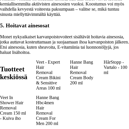
kemiallisemmilta aktiivisten ainesosien vuoksi. Koostumus voi myös
vaihdella kevyestä voiteesta paksumpaan – valitse se, mikä tuntuu
sinusta miellyttävimmältä käyttää.
5. Hoitavat ainesosat
Monet nykyaikaiset karvanpoistovoiteet sisältävät hoitavia ainesosia,
jotka auttavat kosteuttamaan ja suojaamaan ihoa karvanpoiston jälkeen.
Etsi ainesosia, kuten sheavoita, E-vitamiinia tai luonnonöljyjä, jos
haluat lisähoitoa.
Veet - Expert
Hanne Bang
HårStopp -
Hair
Hair
Vartalo - 100
Tuotteet
Removal
Removal
ml
keskiössä
Cream Bikini
Cream Body
& Sensitive
200 ml
Areas 100 ml
Veet In
Hanne Bang
Shower Hair
Hbc4men
Removal
Hair
Cream 150 ml
Removal
- Kuiva iho
Cream For
Men 200 ml