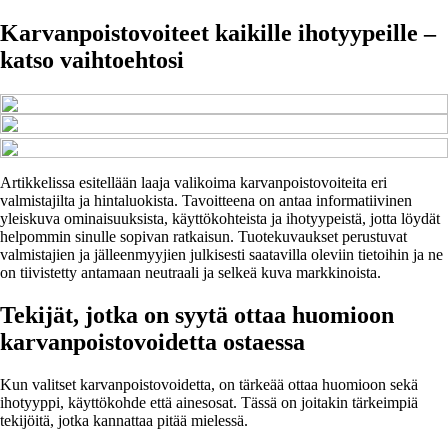
Karvanpoistovoiteet kaikille ihotyypeille –
katso vaihtoehtosi
Artikkelissa esitellään laaja valikoima karvanpoistovoiteita eri
valmistajilta ja hintaluokista. Tavoitteena on antaa informatiivinen
yleiskuva ominaisuuksista, käyttökohteista ja ihotyypeistä, jotta löydät
helpommin sinulle sopivan ratkaisun. Tuotekuvaukset perustuvat
valmistajien ja jälleenmyyjien julkisesti saatavilla oleviin tietoihin ja ne
on tiivistetty antamaan neutraali ja selkeä kuva markkinoista.
Tekijät, jotka on syytä ottaa huomioon
karvanpoistovoidetta ostaessa
Kun valitset karvanpoistovoidetta, on tärkeää ottaa huomioon sekä
ihotyyppi, käyttökohde että ainesosat. Tässä on joitakin tärkeimpiä
tekijöitä, jotka kannattaa pitää mielessä.