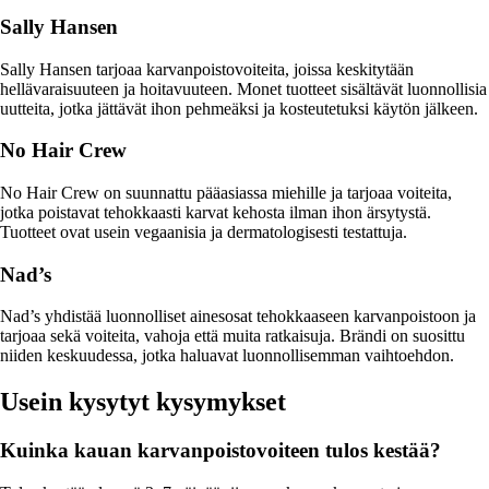
Sally Hansen
Sally Hansen tarjoaa karvanpoistovoiteita, joissa keskitytään
hellävaraisuuteen ja hoitavuuteen. Monet tuotteet sisältävät luonnollisia
uutteita, jotka jättävät ihon pehmeäksi ja kosteutetuksi käytön jälkeen.
No Hair Crew
No Hair Crew on suunnattu pääasiassa miehille ja tarjoaa voiteita,
jotka poistavat tehokkaasti karvat kehosta ilman ihon ärsytystä.
Tuotteet ovat usein vegaanisia ja dermatologisesti testattuja.
Nad’s
Nad’s yhdistää luonnolliset ainesosat tehokkaaseen karvanpoistoon ja
tarjoaa sekä voiteita, vahoja että muita ratkaisuja. Brändi on suosittu
niiden keskuudessa, jotka haluavat luonnollisemman vaihtoehdon.
Usein kysytyt kysymykset
Kuinka kauan karvanpoistovoiteen tulos kestää?