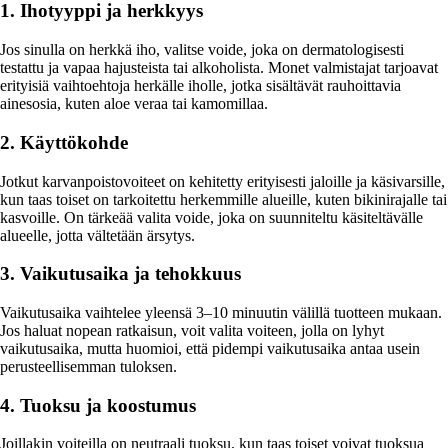
1. Ihotyyppi ja herkkyys
Jos sinulla on herkkä iho, valitse voide, joka on dermatologisesti
testattu ja vapaa hajusteista tai alkoholista. Monet valmistajat tarjoavat
erityisiä vaihtoehtoja herkälle iholle, jotka sisältävät rauhoittavia
ainesosia, kuten aloe veraa tai kamomillaa.
2. Käyttökohde
Jotkut karvanpoistovoiteet on kehitetty erityisesti jaloille ja käsivarsille,
kun taas toiset on tarkoitettu herkemmille alueille, kuten bikinirajalle tai
kasvoille. On tärkeää valita voide, joka on suunniteltu käsiteltävälle
alueelle, jotta vältetään ärsytys.
3. Vaikutusaika ja tehokkuus
Vaikutusaika vaihtelee yleensä 3–10 minuutin välillä tuotteen mukaan.
Jos haluat nopean ratkaisun, voit valita voiteen, jolla on lyhyt
vaikutusaika, mutta huomioi, että pidempi vaikutusaika antaa usein
perusteellisemman tuloksen.
4. Tuoksu ja koostumus
Joillakin voiteilla on neutraali tuoksu, kun taas toiset voivat tuoksua