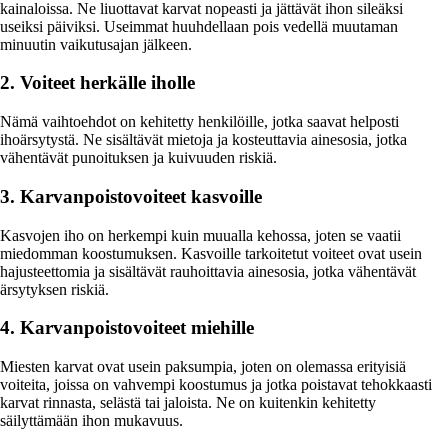
kainaloissa. Ne liuottavat karvat nopeasti ja jättävät ihon sileäksi
useiksi päiviksi. Useimmat huuhdellaan pois vedellä muutaman
minuutin vaikutusajan jälkeen.
2. Voiteet herkälle iholle
Nämä vaihtoehdot on kehitetty henkilöille, jotka saavat helposti
ihoärsytystä. Ne sisältävät mietoja ja kosteuttavia ainesosia, jotka
vähentävät punoituksen ja kuivuuden riskiä.
3. Karvanpoistovoiteet kasvoille
Kasvojen iho on herkempi kuin muualla kehossa, joten se vaatii
miedomman koostumuksen. Kasvoille tarkoitetut voiteet ovat usein
hajusteettomia ja sisältävät rauhoittavia ainesosia, jotka vähentävät
ärsytyksen riskiä.
4. Karvanpoistovoiteet miehille
Miesten karvat ovat usein paksumpia, joten on olemassa erityisiä
voiteita, joissa on vahvempi koostumus ja jotka poistavat tehokkaasti
karvat rinnasta, selästä tai jaloista. Ne on kuitenkin kehitetty
säilyttämään ihon mukavuus.